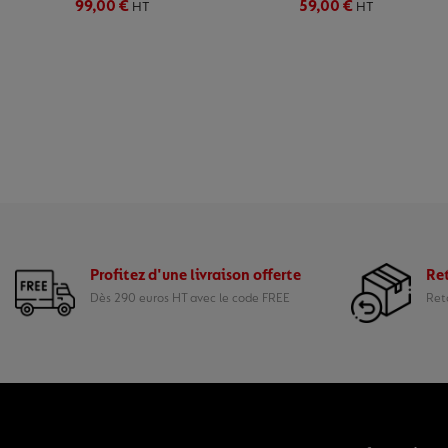
99,00 €
59,00 €
HT
HT
Profitez d'une livraison offerte
Ret
Dès 290 euros HT avec le code FREE
Reto