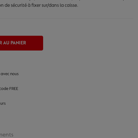
 de sécurité à fixer sur/dans la caisse.
 AU PANIER
 avec nous
 code FREE
ours
ments