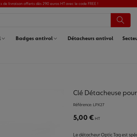
is de livraison offerts dès 290 euros HT avec le code FREE !
l
Badges antivol
Détacheurs antivol
Secteu
Clé Détacheuse pour
Référence:
LPX27
5,00 €
HT
Le détacheur Optic Tag est spé