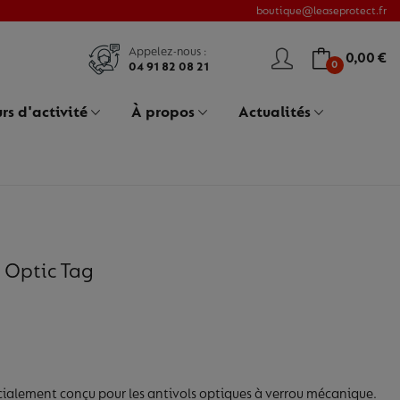
boutique@leaseprotect.fr
Appelez-nous :
0,00 €
0
04 91 82 08 21
rs d'activité
À propos
Actualités
 Optic Tag
cialement conçu pour les antivols optiques à verrou mécanique.