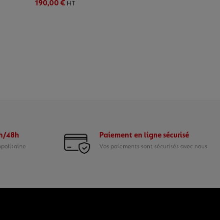
190,00 €
HT
4h/48h
Paiement en ligne sécurisé
opolitaine
Vos paiements sont sécurisés avec nous