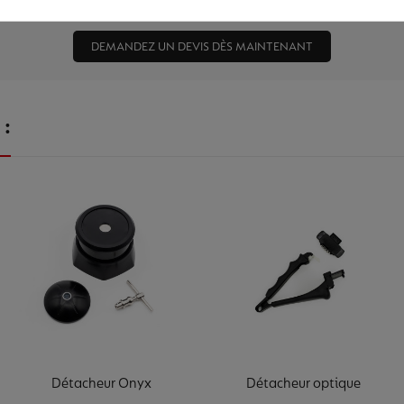
rce en découvrant nos autres solutions de pointe. Nos experts vous répondent
DEMANDEZ UN DEVIS DÈS MAINTENANT
 :
Détacheur Onyx
Détacheur optique