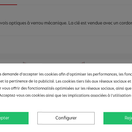
ols optiques à verrou mécanique. La clé est vendue avec un cordon d
 demande d'accepter les cookies afin d'optimiser les performances, les fonc
et la pertinence de la publicité. Les cookies tiers liés aux réseaux sociaux et 
r vous offrir des fonctionnalités optimisées sur les réseaux sociaux, ainsi que
Acceptez-vous ces cookies ainsi que les implications associées à l'utilisatio
epter
Configurer
Rej
Le saviez-vous ?
its avec nos étiquettes et tags antivol. Mais pourquoi vous arrêter là ? Vous