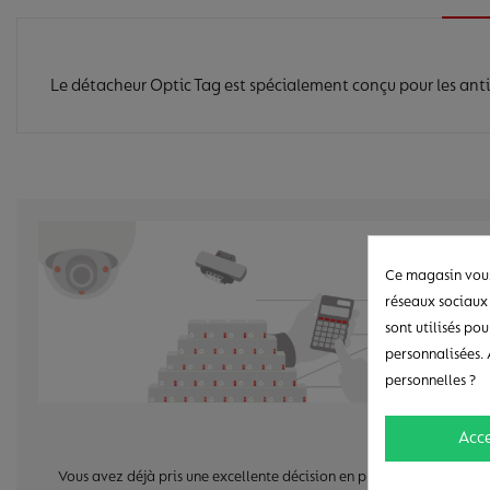
Le détacheur Optic Tag est spécialement conçu pour les antiv
Ce magasin vous
réseaux sociaux 
sont utilisés pou
personnalisées. 
personnelles ?
Acc
Vous avez déjà pris une excellente décision en protégeant vos produ