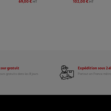
69,00 €
102,00 €
HT
HT
our gratuit
Expédition sous 2
urs gratuits dans les 8 jours
Partout en France métr