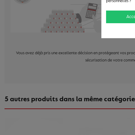
personnelles ?
Acc
Vous avez déjà pris une excellente décision en protégeant vos produ
sécurisation de votre comme
5 autres produits dans la même catégorie