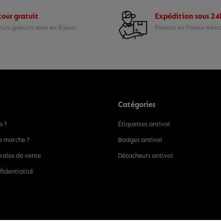
our gratuit
Expédition sous 2
urs gratuits dans les 8 jours
Partout en France métr
Catégories
s ?
Étiquettes antivol
a marche ?
Badges antivol
rales de vente
Détacheurs antivol
fidentialité