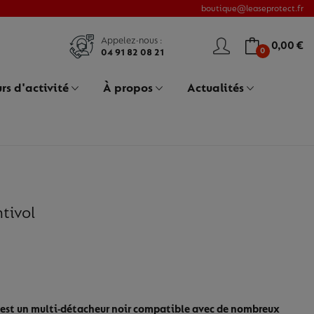
boutique@leaseprotect.fr
Appelez-nous :
0,00 €
0
04 91 82 08 21
rs d'activité
À propos
Actualités
tivol
s est un multi-détacheur noir compatible avec de nombreux