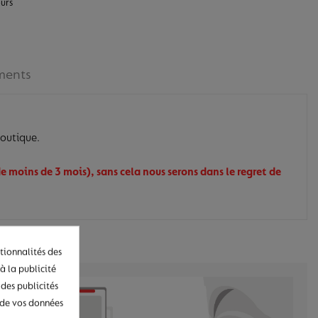
ours
ments
boutique.
e moins de 3 mois), sans cela nous serons dans le regret de
tionnalités des
à la publicité
 des publicités
n de vos données