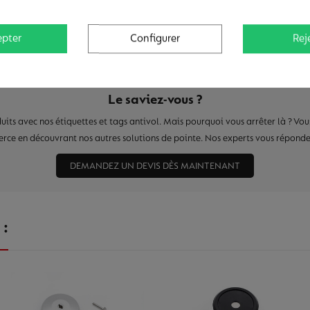
epter
Configurer
Rej
Le saviez-vous ?
its avec nos étiquettes et tags antivol. Mais pourquoi vous arrêter là ? Vous
rce en découvrant nos autres solutions de pointe. Nos experts vous répondent
DEMANDEZ UN DEVIS DÈS MAINTENANT
 :