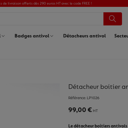
is de livraison offerts dès 290 euros HT avec le code FREE !
l
Badges antivol
Détacheurs antivol
Secteu
Détacheur boitier an
Référence:
LP1026
99,00 €
HT
Le détacheur boitiers antivol