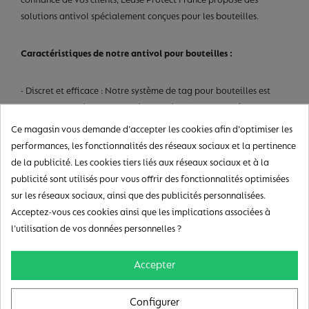
solutions antivol spécialement conçues pour les bouteilles.
Caractéristiques de notre antivol pour bouteilles :
- Discret et efficace : Notre système de tag pour bouteilles est
conçu pour offrir une protection maximale tout en préservant
l’esthétique de vos produits. Les détecteurs intégrés assurent une
Ce magasin vous demande d'accepter les cookies afin d'optimiser les
protection complète sans compromettre la présentation visuelle
performances, les fonctionnalités des réseaux sociaux et la pertinence
des bouteilles.
de la publicité. Les cookies tiers liés aux réseaux sociaux et à la
- Facile à installer et à utiliser : Le dispositif est simple à mettre
publicité sont utilisés pour vous offrir des fonctionnalités optimisées
en place et à manipuler par votre personnel, garantissant une
sur les réseaux sociaux, ainsi que des publicités personnalisées.
protection instantanée pour vos bouteilles d'alcool.
Acceptez-vous ces cookies ainsi que les implications associées à
- Protection complète : Les détecteurs intégrés protègent
l'utilisation de vos données personnelles ?
efficacement vos stocks lors des entrées et sorties, déclenchant
une alarme en cas de tentative de vol.
Accepter
Types d’antivols pour bouteilles disponibles :
Configurer