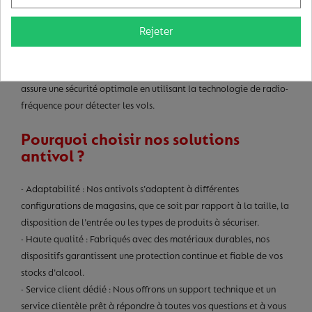
- Antivol en collier pour bouteille : Ce modèle s'adapte
Rejeter
parfaitement autour du goulot de la bouteille, offrant une
solution discrète et robuste contre les tentatives de vol.
- Bottle Tag RF 8,2 MHz : Grâce à son système Superlock, ce tag
assure une sécurité optimale en utilisant la technologie de radio-
fréquence pour détecter les vols.
Pourquoi choisir nos solutions
antivol ?
- Adaptabilité : Nos antivols s’adaptent à différentes
configurations de magasins, que ce soit par rapport à la taille, la
disposition de l’entrée ou les types de produits à sécuriser.
- Haute qualité : Fabriqués avec des matériaux durables, nos
dispositifs garantissent une protection continue et fiable de vos
stocks d'alcool.
- Service client dédié : Nous offrons un support technique et un
service clientèle prêt à répondre à toutes vos questions et à vous