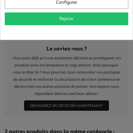
Configurer
Rejeter
Le saviez-vous ?
Vous avez déjà pris une excellente décision en protégeant vos
produits avec nos étiquettes et tags antivol. Mais pourquoi
vous arrêter là ? Vous pourriez aussi renouveler vos portiques
de sécurité et renforcer la sécurisation de votre commerce en
découvrant nos autres solutions de pointe. Nos experts vous
répondent dans les meilleurs délais !
DEMANDEZ UN DEVIS DÈS MAINTENANT
2 autres produits dans la même catégorie :