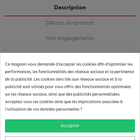
Description
Détails du produit
Nos engagements
Ce magasin vous demande d'accepter les cookies afin d'optimiser les
La protection bouteille ABS noir 8,2 Mhz Superlock
performances, les fonctionnalités des réseaux sociaux et la pertinence
est conçue pour offrir une sécurité optimale à vos
de la publicité. Les cookies tiers liés aux réseaux sociaux et à la
boissons. Rapide et facile à installer, ce collier
publicité sont utilisés pour vous offrir des fonctionnalités optimisées
bouteille est un incontournable pour tous les
sur les réseaux sociaux, ainsi que des publicités personnalisées.
commerces souhaitant protéger leurs boissons
Acceptez-vous ces cookies ainsi que les implications associées à
contre le vol et la consommation non autorisée en
l'utilisation de vos données personnelles ?
magasin. Sa technologie avancée et sa
compatibilité avec de nombreux systèmes en font un
Accepter
choix privilégié pour de nombreux professionnels.